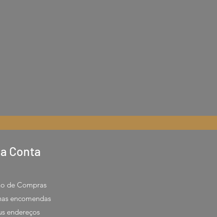
a Conta
ho de Compras
has encomendas
s endereços