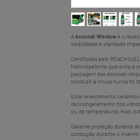
A
ecocoat Window
é o reve
visibilidade e claridade ímp
Certificada pelo REACH (UE),
hidrorepelente que evita a 
passagem das escovas limpa 
conduzir à chuva nunca foi tã
Este revestimento cerâmico 
descongelamento dos vidros
ou de temperaturas mais ex
Garante proteção durante até
condução durante o inverno 