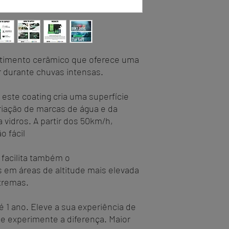
stimento cerâmico que oferece uma
ar durante chuvas intensas.
 este coating cria uma superfície
criação de marcas de água e da
vidros. A partir dos 50km/h,
o fácil
facilita também o
 em áreas de altitude mais elevada
tremas.
 1 ano. Eleve a sua experiência de
e experimente a diferença. Maior