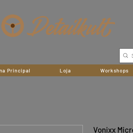
na Principal
Loja
Workshops
Vonixx Micr