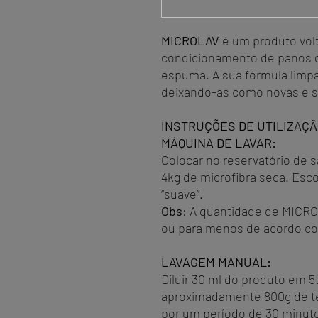
MICROLAV
é um produto vol
condicionamento de panos d
espuma. A sua fórmula limpa 
deixando-as como novas e s
INSTRUÇÕES DE UTILIZAÇÃ
MÁQUINA DE LAVAR:
Colocar no reservatório de 
4kg de microfibra seca. Esc
“suave”.
Obs
: A quantidade de MICRO
ou para menos de acordo co
LAVAGEM MANUAL:
Diluir 30 ml do produto em 
aproximadamente 800g de t
por um período de 30 minuto