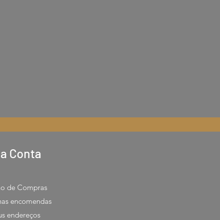
a Conta
ho de Compras
has encomendas
s endereços