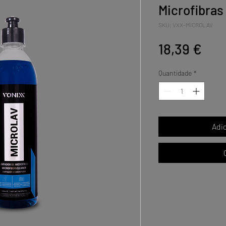
Microfibras
SKU: VXX-MICROLAV
Pre
18,39 €
Quantidade
*
Adi