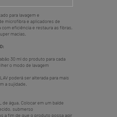
tado para lavagem e
e microfibra e aplicadores de
com eficiência e restaura as fibras,
uper macias.
O:
sabão 30 ml do produto para cada
olher o modo de lavagem
LAV poderá ser alterada para mais
m a sujidade.
5L de água. Colocar em um balde
ecido, submerso
s a fim de que o produto possa agir