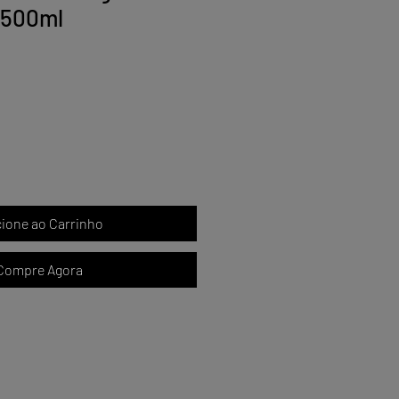
 500ml
ço
cione ao Carrinho
Compre Agora