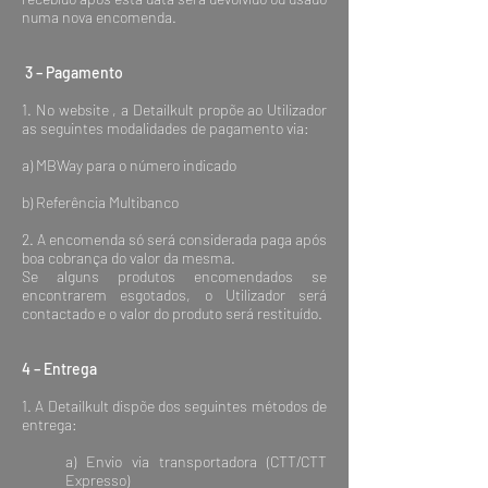
numa nova encomenda.
3 – Pagamento
1. No website , a Detailkult propõe ao Utilizador
as seguintes modalidades de pagamento via:
a) MBWay para o número indicado
b) Referência Multibanco
2. A encomenda só será considerada paga após
boa cobrança do valor da mesma.
Se alguns produtos encomendados se
encontrarem esgotados, o Utilizador será
contactado e o valor do produto será restituído.
4 – Entrega
1. A Detailkult dispõe dos seguintes métodos de
entrega:
​a) Envio via transportadora (CTT/CTT
Expresso)