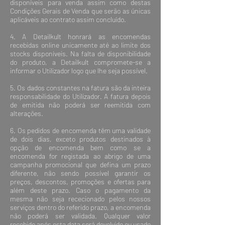
disponíveis para venda assim como destas
Condições Gerais de Venda que serão as únicas
aplicáveis ao contrato assim concluído.
4. A Detailkult honrará as encomendas
recebidas online unicamente até ao limite dos
stocks disponíveis. Na falta de disponibilidade
do produto, a Detailkult compromete-se a
informar o Utilizador logo que lhe seja possível.
5. Os dados constantes na fatura são da inteira
responsabilidade do Utilizador. A fatura depois
de emitida não poderá ser reemitida com
alterações.
6. Os pedidos de encomenda têm uma validade
de dois dias, exceto produtos destinados à
opção de encomenda bem como se a
encomenda for registada ao abrigo de uma
campanha promocional que defina um prazo
diferente, não sendo possível garantir os
preços, descontos, promoções e ofertas para
além deste prazo. Caso o pagamento da
mesma não seja rececionado pelos nossos
serviços dentro do referido prazo, a encomenda
não poderá ser validada. Qualquer valor
recebido após esta data será devolvido ou usado