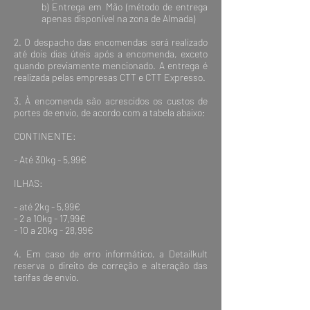
b) Entrega em Mão (método de entrega
apenas disponível na zona de Almada)
2. O despacho das encomendas será realizado
até dois dias úteis após a encomenda, exceto
quando previamente mencionado. A entrega é
realizada pelas empresas CTT e CTT Expresso.
3. À encomenda são acrescidos os custos de
portes de envio, de acordo com a tabela abaixo:
CONTINENTE:
- Até 30kg - 5,99€
ILHAS:
- até 2kg - 5,99€
- 2 a 10kg - 17,99€
- 10 a 20kg - 28,99€
4. Em caso de erro informático, a Detailkult
reserva o direito de correção e alteração das
tarifas de envio.